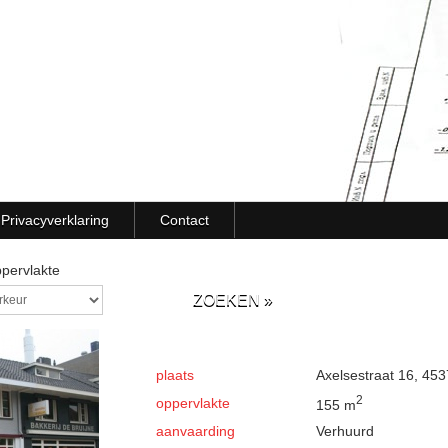
Privacyverklaring
Contact
pervlakte
plaats
Axelsestraat 16, 45
2
oppervlakte
155 m
aanvaarding
Verhuurd