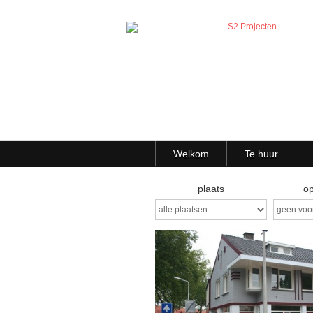
Welkom
Te huur
plaats
op