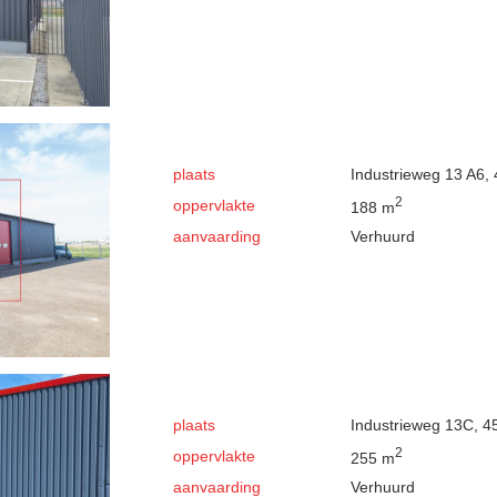
plaats
Industrieweg 13 A6
2
oppervlakte
188 m
aanvaarding
Verhuurd
plaats
Industrieweg 13C, 
2
oppervlakte
255 m
aanvaarding
Verhuurd